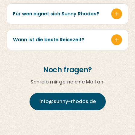
Deine persönliche Reiseplanung bekommst
du für nur 39 Euro. Du erhältst individuelle
Für wen eignet sich Sunny Rhodos?
Empfehlungen und Insider-Tipps für deinen
gesamten Rhodos-Aufenthalt.
Für Solo-Reisende, Paare, Familien und jeden,
der Rhodos authentisch erleben möchte.
Wann ist die beste Reisezeit?
Rhodos ist das ganze Jahr über attraktiv, je
nach Wunsch: Sommer zum Baden,
Frühling/Herbst zum Erkunden, Winter für
Noch fragen?
Ruhe.
Schreib mir gerne eine Mail an:
info@sunny-rhodos.de