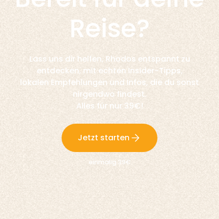
Reise?
Lass uns dir helfen, Rhodos entspannt zu
entdecken, mit echten Insider-Tipps,
lokalen Empfehlungen und Infos, die du sonst
nirgendwo findest.
Alles für nur 39€!
Jetzt starten
einmalig 39€